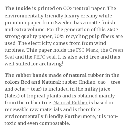
The Inside
is printed on CO
neutral paper. The
2
environmentally friendly luxury creamy white
premium paper from Sweden has a matte finish
and extra volume. For the generation of this 240g
strong quality paper, 30% recycling pulp fibers are
used. The electricity comes from from wind
turbines. This paper holds the
FSC Mark
, the
Green
Seal
and the
PEFC seal
. It is also acid-free and thus
well suited for archiving!
The rubber bands made ​​of natural rubber in the
colors Red and Natural
: rubber (Indian. cao = tree
and ochu = tear) is included in the milky juice
(latex) of tropical plants and is obtained mainly
from the rubber tree.
Natural Rubber
is based on
renewable raw materials and is therefore
environmentally friendly. Furthermore, it is non-
toxic and even compostable.