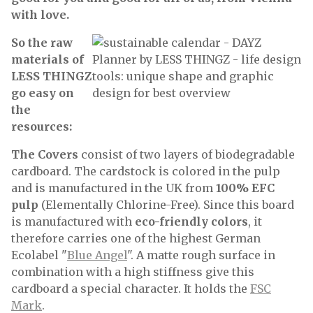
with love.
So the raw
materials of
LESS THINGZ
go easy on
the
resources:
The Covers
consist of two layers of biodegradable
cardboard. The cardstock is colored in the pulp
and is manufactured in the UK from
100% EFC
pulp
(Elementally Chlorine-Free). Since this board
is manufactured with
eco-friendly colors
, it
therefore carries one of the highest German
Ecolabel "
Blue Angel
". A matte rough surface in
combination with a high stiffness give this
cardboard a special character. It holds the
FSC
Mark
.