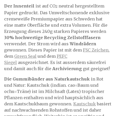
Der Innenteil
ist auf CO
neutral hergestelltem
2
Papier gedruckt. Das Umweltschonende exklusive
cremeweiße Premiumpapier aus Schweden hat
eine matte Oberfläche und extra Volumen. Für die
Erzeugung dieses 240g starken Papieres werden
30% hochwertige Recycling Zellstofffasern
verwendet. Der Strom wird aus
Windrädern
gewonnen. Dieses Papier ist mit dem
FSC Zeichen
,
dem
Green Seal
und dem
PEFC
Siegel
ausgezeichnet. Es ist ausserdem säurefrei
und damit auch für die
Archivierung
gut geeignet!
Die Gummibänder aus Naturkautschuk
in Rot
und Natur: Kautschuk (indian. cao=Baum und
ochu=Träne) ist im Milchsaft (Latex) tropischer
Pflanzen enthalten und wird hauptsächlich aus
dem Kautschukbaum gewonnen.
Kautschuk
basiert
auf nachwachsenden Rohstoffen und ist daher